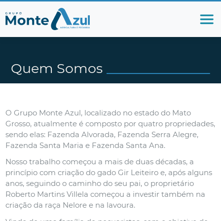
Quem Somos
O Grupo Monte Azul, localizado no estado do Mato
Grosso, atualmente é composto por quatro propriedades,
sendo elas: Fazenda Alvorada, Fazenda Serra Alegre,
Fazenda Santa Maria e Fazenda Santa Ana.
Nosso trabalho começou a mais de duas décadas, a
princípio com criação do gado Gir Leiteiro e, após alguns
anos, seguindo o caminho do seu pai, o proprietário
Roberto Martins Villela começou a investir também na
criação da raça Nelore e na lavoura.