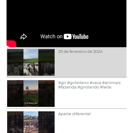
29 de fevereiro de 2024
#gir #girleiteiro #vaca #animais
#fazenda #girolando #leite
Aparte diferente!